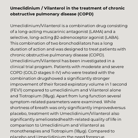
Umeclidinium / Vilanterol in the treatment of chronic
obstructive pulmonary disease (COPD)
Umeclidinium/Vilanterol is a combination drug consisting
of a long-acting muscarinic antagonist (LAMA) and a
selective, long-acting β2-adrenoceptor agonist (LABA).
This combination of two bronchodilators has a long
duration of action and was designed to treat patients with
chronic obstructive pulmonary disease (COPD).
Umeclidinium/Vilanterol has been investigated in a
clinical trial program. Patients with moderate and severe
COPD (GOLD stages II-IV) who were treated with the
combination drugshowed a significantly stronger
improvement of their forced expiratory volume in 1 second
(FEV1) compared to umeclidinium and Vilanterol alone
and Tiotropium (18µg). Apart from lung function several
symptom-related parameters were examined. While
shortness of breath was only significantly improvedversus
placebo, treatment with Umeclidinium/Vilanterol also
significantly amelioratedhealth-related quality of life in
comparison to Umeclidinium and Vilanterol as
monotherapies and Tiotropium (18µg). Compared to
placebo and Umeclidinium the need forrescue