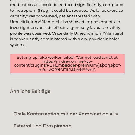
medication use could be reduced significantly, compared
to Tiotropium (18µg) it could be reduced. As far as exercise
capacity was concerned, patients treated with
Umeclidinium/Vilanterol also showed improvements. In
investigations on side effects a generally favorable safety
profile was observed. Once daily Umeclidinium/Vilanterol
is conveniently administered with a dry-powder inhaler
system.
Setting up fake worker failed: "Cannot load script at:
https://jmdrev.online/wp-
content/plugins/PDFEmbedder-premium/js/pdfjs/pdf-
4.4.1.worker.min.js?ver=4.4.1".
Ähnliche Beiträge
Orale Kontrazeption mit der Kombination aus
Estetrol und Drospirenon