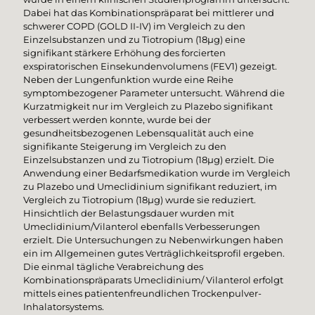
Dabei hat das Kombinationspräparat bei mittlerer und
schwerer COPD (GOLD II-IV) im Vergleich zu den
Einzelsubstanzen und zu Tiotropium (18µg) eine
signifikant stärkere Erhöhung des forcierten
exspiratorischen Einsekundenvolumens (FEV1) gezeigt.
Neben der Lungenfunktion wurde eine Reihe
symptombezogener Parameter untersucht. Während die
Kurzatmigkeit nur im Vergleich zu Plazebo signifikant
verbessert werden konnte, wurde bei der
gesundheitsbezogenen Lebensqualität auch eine
signifikante Steigerung im Vergleich zu den
Einzelsubstanzen und zu Tiotropium (18µg) erzielt. Die
Anwendung einer Bedarfsmedikation wurde im Vergleich
zu Plazebo und Umeclidinium signifikant reduziert, im
Vergleich zu Tiotropium (18µg) wurde sie reduziert.
Hinsichtlich der Belastungsdauer wurden mit
Umeclidinium/Vilanterol ebenfalls Verbesserungen
erzielt. Die Untersuchungen zu Nebenwirkungen haben
ein im Allgemeinen gutes Verträglichkeitsprofil ergeben.
Die einmal tägliche Verabreichung des
Kombinationspräparats Umeclidinium/ Vilanterol erfolgt
mittels eines patientenfreundlichen Trockenpulver-
Inhalatorsystems.