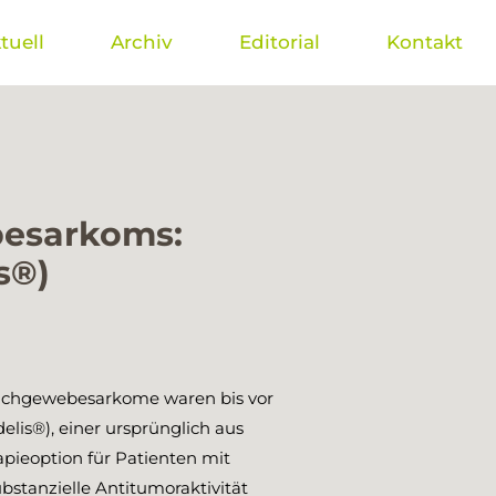
tuell
Archiv
Editorial
Kontakt
besarkoms:
s®)
eichgewebesarkome waren bis vor
elis®), einer ursprünglich aus
ieoption für Patienten mit
stanzielle Antitumoraktivität