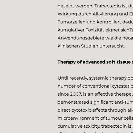
gezeigt werden. Trabectedin ist 
Wirkung durch Alkylierung und E
Tumorzellen und kontrolliert dad
kumulativer Toxizität eignet sich
Anwendungsgebiete wie die neoadj
klinischen Studien untersucht.
Therapy of advanced soft tissue
Until recently, systemic therapy o
number of conventional cytostati
since 2007, is an effective therape
demonstrated significant anti-tu
direct cytotoxic effects through 
microenvironment of tumour cells,
cumulative toxicity, trabectedin is