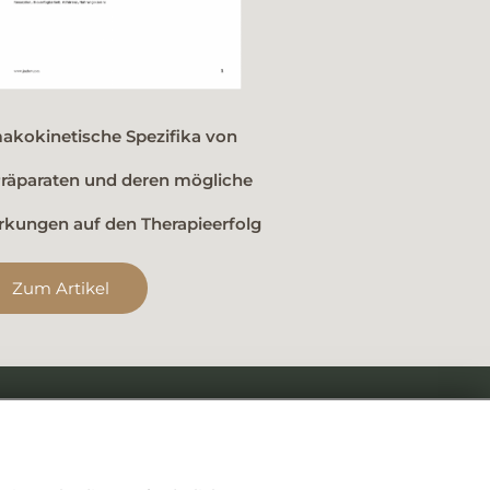
akokinetische Spezifika von
Präparaten und deren mögliche
rkungen auf den Therapieerfolg
Zum Artikel
sammenarbeit mit
mKomm
| Damian Binger