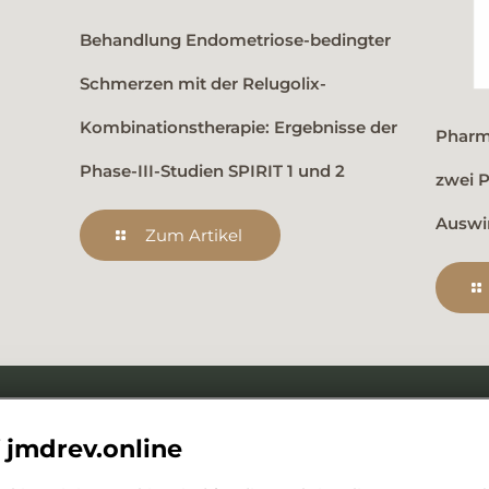
Behandlung Endometriose-bedingter
Schmerzen mit der Relugolix-
Kombinationstherapie: Ergebnisse der
Pharm
Phase-III-Studien SPIRIT 1 und 2
zwei 
Auswi
Zum Artikel
Kontakt
 jmdrev.online
Herausgeber
in Zu
Reprint Publications GmbH
Phar