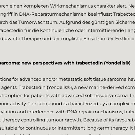
durch einen komplexen Wirkmechanismus charakterisiert. Ne
ingriff in DNA-Reparaturmechanismen beeinflusst Trabecte
urch das Tumorwachstum. Aufgrund des günstigen Sicherheit
Trabectedin für die kontinuierliche oder intermittierende L
uvante Therapie und der mögliche Einsatz in der Erstlinien
 sarcoma: new perspectives with trabectedin (Yondelis®)
ptions for advanced and/or metastatic soft tissue sarcoma ha
c agents. Trabectedin (Yondelis®), a new marine-derived co
utic option for patients with advanced soft tissue sarcoma. In 
mour activity. The compound is characterized by a complex m
alkylation and interference with DNA repair mechanisms, trab
 thereby controlling tumour growth. Because of its favourabl
 suitable for continuous or intermittent long-term therapy. It 