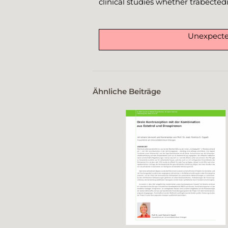
clinical studies whether trabectedi
Unexpected
Ähnliche Beiträge