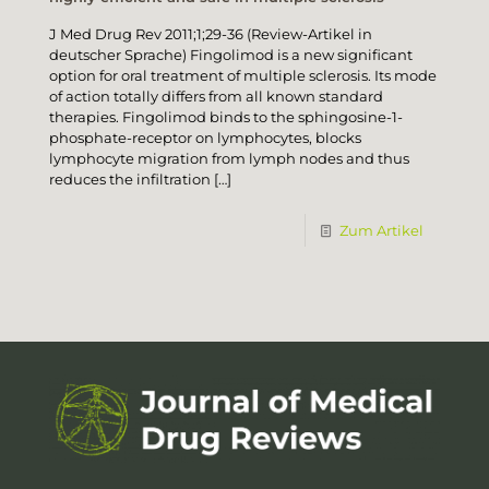
J Med Drug Rev 2011;1;29-36 (Review-Artikel in
deutscher Sprache) Fingolimod is a new significant
option for oral treatment of multiple sclerosis. Its mode
of action totally differs from all known standard
therapies. Fingolimod binds to the sphingosine-1-
phosphate-receptor on lymphocytes, blocks
lymphocyte migration from lymph nodes and thus
reduces the infiltration
[…]
Zum Artikel