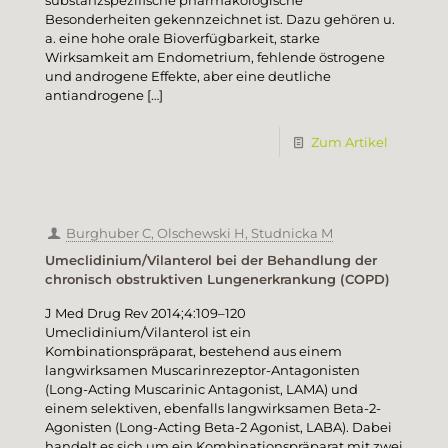
substanzspezifische pharmakologische
Besonderheiten gekennzeichnet ist. Dazu gehören u.
a. eine hohe orale Bioverfügbarkeit, starke
Wirksamkeit am Endometrium, fehlende östrogene
und androgene Effekte, aber eine deutliche
antiandrogene
[…]
Zum Artikel
Burghuber C, Olschewski H, Studnicka M
Umeclidinium/Vilanterol bei der Behandlung der
chronisch obstruktiven Lungenerkrankung (COPD)
J Med Drug Rev 2014;4:109–120
Umeclidinium/Vilanterol ist ein
Kombinationspräparat, bestehend aus einem
langwirksamen Muscarinrezeptor-Antagonisten
(Long-Acting Muscarinic Antagonist, LAMA) und
einem selektiven, ebenfalls langwirksamen Beta-2-
Agonisten (Long-Acting Beta-2 Agonist, LABA). Dabei
handelt es sich um ein Kombinationspräparat mit zwei