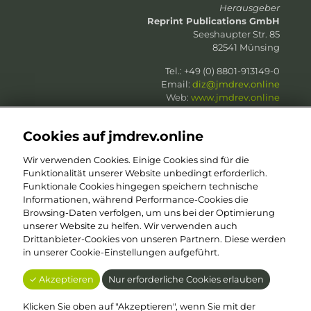
Herausgeber
Reprint Publications GmbH
Seeshaupter Str. 85
82541 Münsing
Tel.: +49 (0) 8801-913149-0
Email:
diz@jmdrev.online
Web:
www.jmdrev.online
Web:
www.reprint-publications.com
Cookies auf jmdrev.online
Wir verwenden Cookies. Einige Cookies sind für die
Funktionalität unserer Website unbedingt erforderlich.
Funktionale Cookies hingegen speichern technische
in Zusammenarbeit mit
Informationen, während Performance-Cookies die
PharmKomm
| Damian Binger
Browsing-Daten verfolgen, um uns bei der Optimierung
Am alten Güterbahnhof 43
unserer Website zu helfen. Wir verwenden auch
50825 Köln
Drittanbieter-Cookies von unseren Partnern. Diese werden
Tel.: +49 (0) 1 60 – 6 78 01 01
in unserer Cookie-Einstellungen aufgeführt.
Email:
dab@jmdrev.online
Web:
www.jmdrev.online
✓ Akzeptieren
Nur erforderliche Cookies erlauben
Web:
www.pharmkomm.de
Klicken Sie oben auf "Akzeptieren", wenn Sie mit der