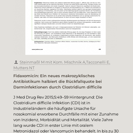
Steinmaßl M mit Kom. Mischnik A,Tacconelli E,
Mutters NT
Fidaxomicin: Ein neues makrozyklisches
Antibiotikum halbiert die Rückfallquote bei
Darminfektionen durch Clostridium difficile
J Med Drug Rev 2015;5:49–59 Hintergrund: Die
Clostridium difficile Infektion (CDI) ist in
Industrieländern die häufigste Ursache für
nosokomial erworbene Durchfälle mit einer Zunahme
von Inzidenz, Morbidität und Mortalität. Viele Jahre
lang wurde CDI in erster Linie mit oralem
Metronidazol oder Vancomycin behandelt. In bis zu 30